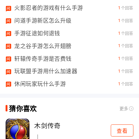
火影忍者的游戏有什么手游
1
个回答
问道手游新区怎么升级
1
个回答
绝
手游征途如何退钱
1
个回答
龙之谷手游怎么开翅膀
1
个回答
轩辕传奇手游是否费钱
1
个回答
玩联盟手游用什么加速器
1
个回答
休闲玩家玩什么手游
1
个回答
猜你喜欢
更多
木剑传奇
查看