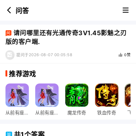
问答
首页
请问哪里还有光通传奇3V1.45影魅之刃
版的客户端.
热门游戏：
提问于2026-08-07 00:05:58
0赞
推荐游戏
从前有座山
从前有座山
魔龙传奇
铁血传奇
飞
共1个答案